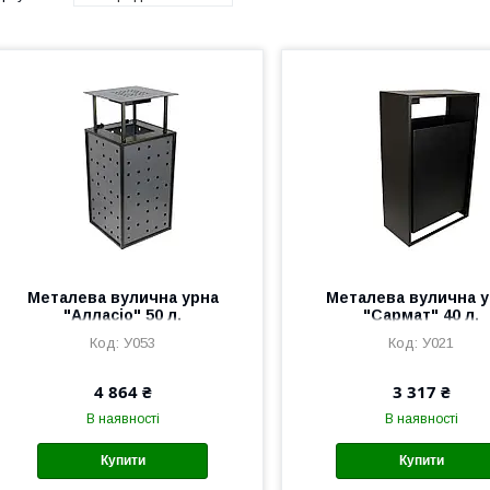
Металева вулична урна
Металева вулична у
"Алласіо" 50 л.
"Сармат" 40 л.
У053
У021
4 864 ₴
3 317 ₴
В наявності
В наявності
Купити
Купити