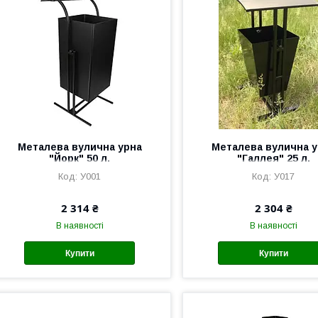
Металева вулична урна
Металева вулична у
"Йорк" 50 л.
"Галлея" 25 л.
У001
У017
2 314 ₴
2 304 ₴
В наявності
В наявності
Купити
Купити