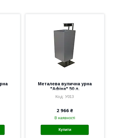
рна
Металева вулична урна
"Афіна" 50 л.
У013
2 966 ₴
В наявності
Купити