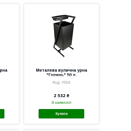
рна
Металева вулична урна
"Горинь" 50 л.
У016
2 532 ₴
В наявності
Купити