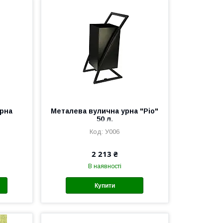
рна
Металева вулична урна "Ріо"
50 л.
У006
2 213 ₴
В наявності
Купити