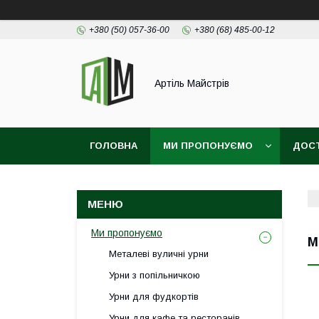
+380 (50) 057-36-00
+380 (68) 485-00-12
Артіль Майстрів
ГОЛОВНА
МИ ПРОПОНУЄМО
ДОСТ
ПОЛІТИКА ЩОДО ОБРОБКИ ПЕРСОНАЛЬНИХ
Ми пропонуємо
М
Металеві вуличні урни
Урни з попільничкою
Урни для фудкортів
Урни для кафе та ресторанів