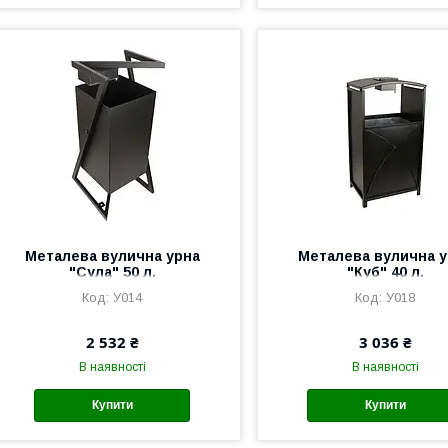
Металева вулична урна
Металева вулична у
"Сула" 50 л.
"Куб" 40 л.
У014
У018
2 532 ₴
3 036 ₴
В наявності
В наявності
Купити
Купити