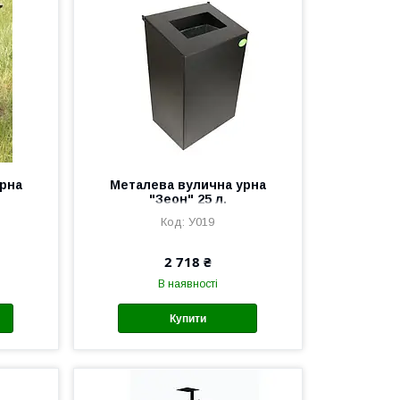
рна
Металева вулична урна
"Зеон" 25 л.
У019
2 718 ₴
В наявності
Купити