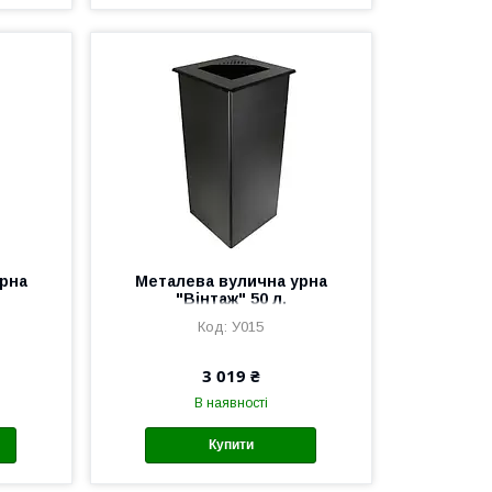
рна
Металева вулична урна
"Вінтаж" 50 л.
У015
3 019 ₴
В наявності
Купити