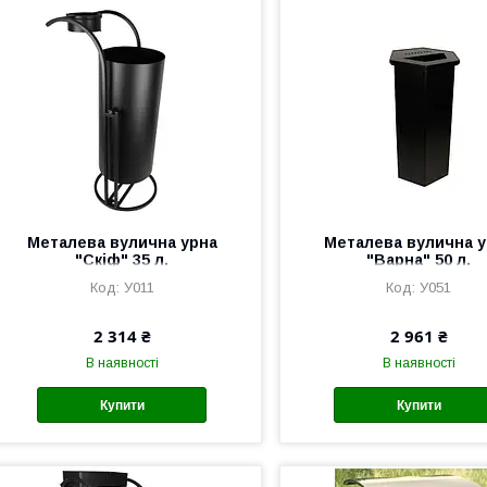
Металева вулична урна
Металева вулична у
"Скіф" 35 л.
"Варна" 50 л.
У011
У051
2 314 ₴
2 961 ₴
В наявності
В наявності
Купити
Купити