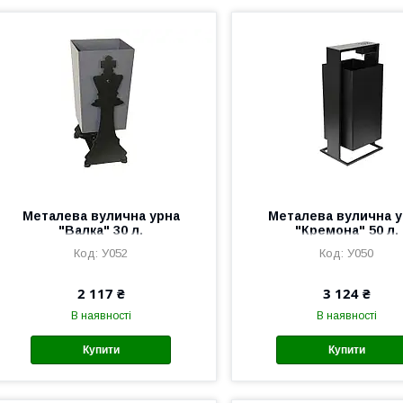
Металева вулична урна
Металева вулична у
"Валка" 30 л.
"Кремона" 50 л.
У052
У050
2 117 ₴
3 124 ₴
В наявності
В наявності
Купити
Купити