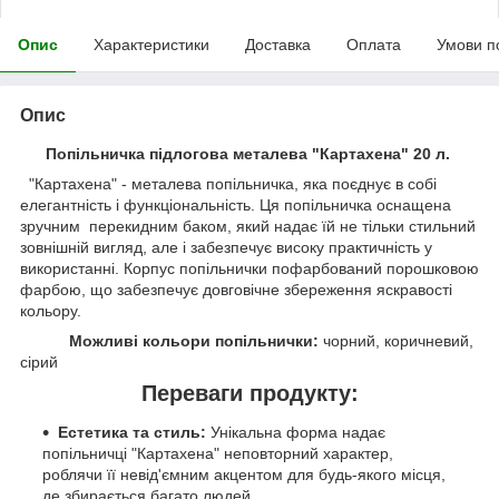
Опис
Характеристики
Доставка
Оплата
Умови п
Опис
Попільничка підлогова металева "Картахена" 20 л.
"Картахена" - металева попільничка, яка поєднує в собі
елегантність і функціональність. Ця попільничка оснащена
зручним перекидним баком, який надає їй не тільки стильний
зовнішній вигляд, але і забезпечує високу практичність у
використанні. Корпус попільнички пофарбований порошковою
фарбою, що забезпечує довговічне збереження яскравості
кольору.
Можливі кольори попільнички:
чорний, коричневий,
сірий
Переваги продукту:
Естетика та стиль:
Унікальна форма надає
попільничці "Картахена" неповторний характер,
роблячи її невід'ємним акцентом для будь-якого місця,
де збирається багато людей.