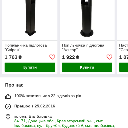
Попільничка підлогова
Попільничка підлогова
Наст
"Спірея"
"Альтар"
"Сев
1 763
1 922
1 0
₴
₴
Купити
Купити
Про нас
100% позитивних з 22 відгуків за рік
Працює з 25.02.2016
м. смт. Билбасівка
84171, Донецька обл., Краматорський р-н., смт.
Билбасівка, вул. Дружби, будинок 39, смт. Билбасівка,