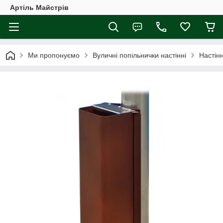
Артіль Майстрів
Ми пропонуємо
Вуличні попільнички настінні
Настінн