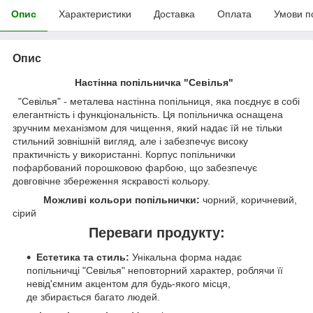
Опис
Характеристики
Доставка
Оплата
Умови п
Опис
Настінна попільничка "Севілья"
"Севілья" - металева настінна попільниця, яка поєднує в собі
елегантність і функціональність. Ця попільничка оснащена
зручним механізмом для чищення, який надає їй не тільки
стильний зовнішній вигляд, але і забезпечує високу
практичність у використанні. Корпус попільнички
пофарбований порошковою фарбою, що забезпечує
довговічне збереження яскравості кольору.
Можливі кольори попільнички:
чорний, коричневий,
сірий
Переваги продукту:
Естетика та стиль:
Унікальна форма надає
попільничці "Севілья" неповторний характер, роблячи її
невід'ємним акцентом для будь-якого місця,
де збирається багато людей.