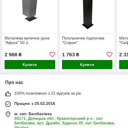
Металева вулична урна
Попільничка підлогова
Мета
"Афіна" 50 л.
"Спірея"
"Скі
2 966
1 763
2 3
₴
₴
Купити
Купити
Про нас
100% позитивних з 22 відгуків за рік
Працює з 25.02.2016
м. смт. Билбасівка
84171, Донецька обл., Краматорський р-н., смт.
Билбасівка, вул. Дружби, будинок 39, смт. Билбасівка,
Україна