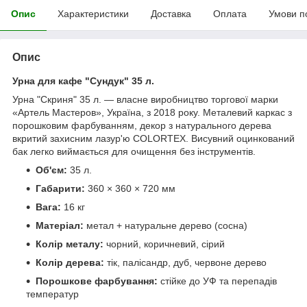
Опис
Характеристики
Доставка
Оплата
Умови п
Опис
Урна для кафе "Сундук" 35 л.
Урна "Скриня" 35 л. — власне виробництво торгової марки
«Артель Мастеров», Україна, з 2018 року. Металевий каркас з
порошковим фарбуванням, декор з натурального дерева
вкритий захисним лазур'ю COLORTEX. Висувний оцинкований
бак легко виймається для очищення без інструментів.
Об'єм:
35 л.
Габарити:
360 × 360 × 720 мм
Вага:
16 кг
Матеріал:
метал + натуральне дерево (сосна)
Колір металу:
чорний, коричневий, сірий
Колір дерева:
тік, палісандр, дуб, червоне дерево
Порошкове фарбування:
стійке до УФ та перепадів
температур