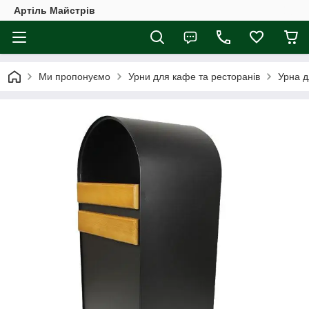
Артіль Майстрів
Ми пропонуємо
Урни для кафе та ресторанів
Урна д