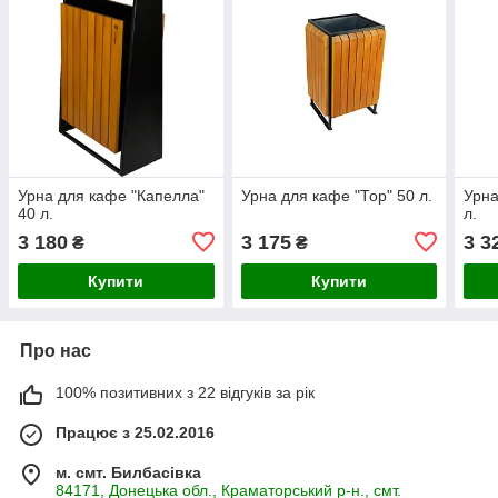
Урна для кафе "Капелла"
Урна для кафе "Тор" 50 л.
Урна
40 л.
л.
3 180
3 175
3 3
₴
₴
Купити
Купити
Про нас
100% позитивних з 22 відгуків за рік
Працює з 25.02.2016
м. смт. Билбасівка
84171, Донецька обл., Краматорський р-н., смт.