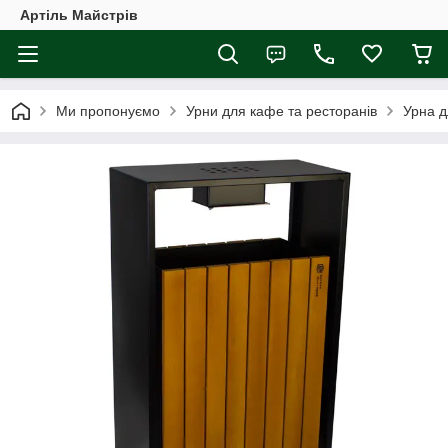
Артіль Майстрів
Ми пропонуємо
Урни для кафе та ресторанів
Урна д