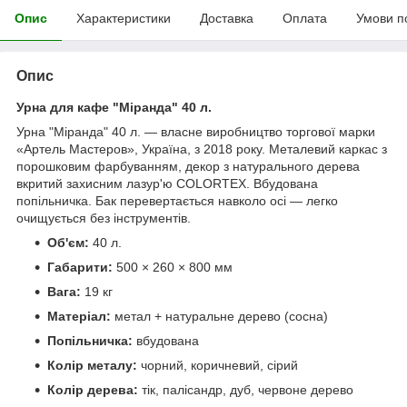
Опис
Характеристики
Доставка
Оплата
Умови п
Опис
Урна для кафе "Міранда" 40 л.
Урна "Міранда" 40 л. — власне виробництво торгової марки
«Артель Мастеров», Україна, з 2018 року. Металевий каркас з
порошковим фарбуванням, декор з натурального дерева
вкритий захисним лазур'ю COLORTEX. Вбудована
попільничка. Бак перевертається навколо осі — легко
очищується без інструментів.
Об'єм:
40 л.
Габарити:
500 × 260 × 800 мм
Вага:
19 кг
Матеріал:
метал + натуральне дерево (сосна)
Попільничка:
вбудована
Колір металу:
чорний, коричневий, сірий
Колір дерева:
тік, палісандр, дуб, червоне дерево